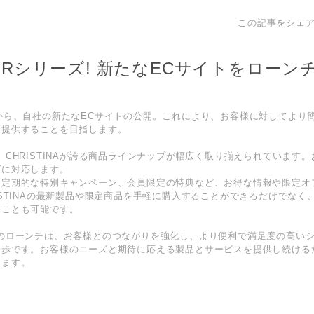
この記事をシェ
EPAIRシリーズ! 新たなECサイトをローン
APANから、自社の新たなECサイトの公開。これにより、お客様に対してよ
を提供することを目指します。
、CHRISTINAが誇る商品ラインナップが幅広く取り揃えられています
ズに対応します。
は定期的な特別キャンペーン、会員限定の特典など、お得な情報や限定オ
ISTINAの最新製品や限定商品を手軽に購入することができるだけでなく
ることも可能です。
トのローンチは、お客様とのつながりを強化し、より便利で満足度の高い
一歩です。お客様のニーズと期待に応える製品とサービスを提供し続ける
きます。