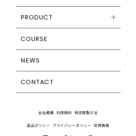
PRODUCT
シリーズで探す
COURSE
HYDRA
GLOW
NEWS
NUTRIENT
製品カテゴリーで探す
クレンジング
CONTACT
トナー
ミスト化粧水
セラム
会社概要
利用規約
特定商取引法
クリーム
返品ポリシー
プライバシーポリシー
採用情報
マスク