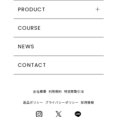
PRODUCT
シリーズで探す
COURSE
HYDRA
GLOW
NEWS
NUTRIENT
製品カテゴリーで探す
クレンジング
CONTACT
トナー
ミスト化粧水
セラム
会社概要
利用規約
特定商取引法
クリーム
返品ポリシー
プライバシーポリシー
採用情報
マスク