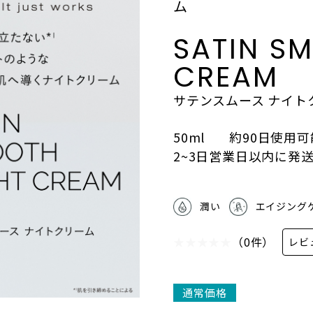
ム
SATIN S
CREAM
サテンスムース ナイト
50ml
約90日使用可
2~3日営業日以内に発
潤い
エイジング
（0件）
レビ
通常価格