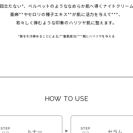
目立たない*、ベルベットのようななめらか肌へ導くナイトクリー
亜麻**やセロリの種子エキス**が肌に活力を与えて***、
若々しく弾むような印象のハリツヤ肌に整えます。
*肌を引き締めることによる/**整肌成分/***肌にハリツヤを与える
HOW TO USE