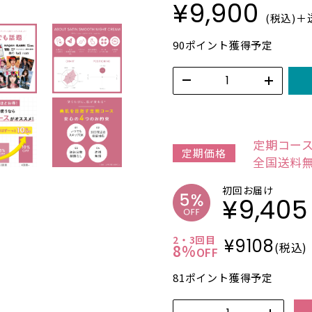
¥
9,900
(税込)＋
90ポイント獲得予定
定期コー
定期価格
全国送料
初回お届け
¥
9,405
2・3回目
¥
9108
(税込)
8%
OFF
81ポイント獲得予定