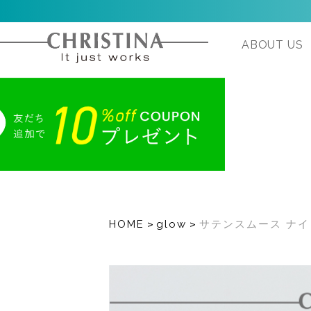
ABOUT US
H
>
>
HOME
glow
サテンスムース ナ